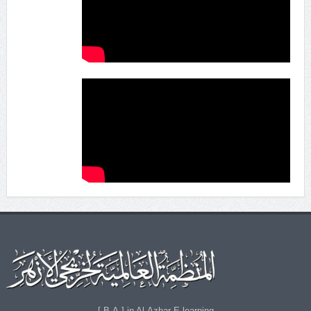
B.A.] in Al-Azhar E-learning ]