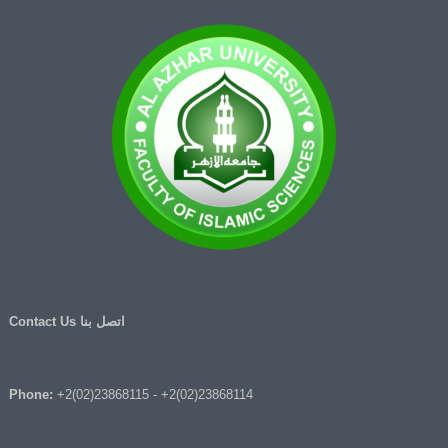
اتصل بنا Contact Us
Phone:
+2(02)23868115
-
+2(02)23868114