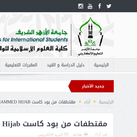
الرئيسية
دليل الدراسة و القيد
المقررات التعليمية
جديد الأخبار
اف مقرر – العقيدة “إلهيات”
الرئيسية
آراء
مقتطفات من بود كاست MOHAMMED HIJAB
مقتطفات من بود كاست Mohammed Hijab
فى:
آراء
طباعة
البريد الالكترونى