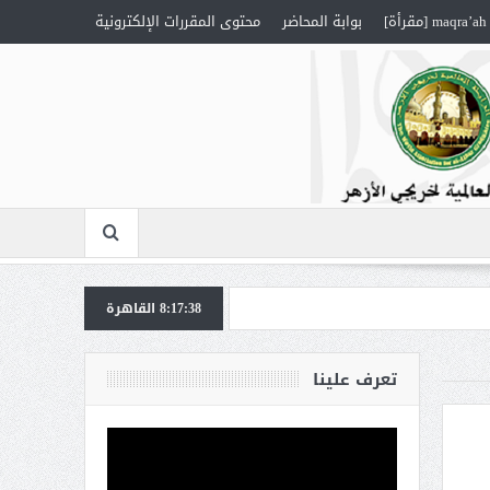
maqra’ah [مقرأة]
بوابة المحاضر
محتوى المقررات الإلكترونية
8:17:39
القاهرة
تعرف علينا