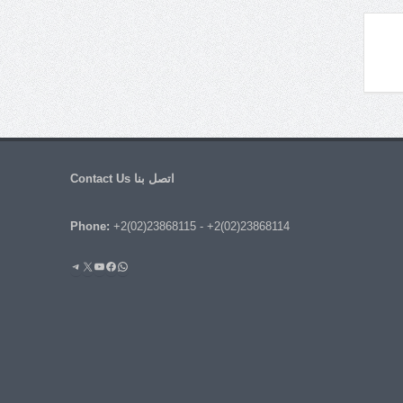
اتصل بنا Contact Us
Phone:
+2(02)23868115
-
+2(02)23868114
واتساب
فيسبوك
يوتيوب
إكس
تيليجرام