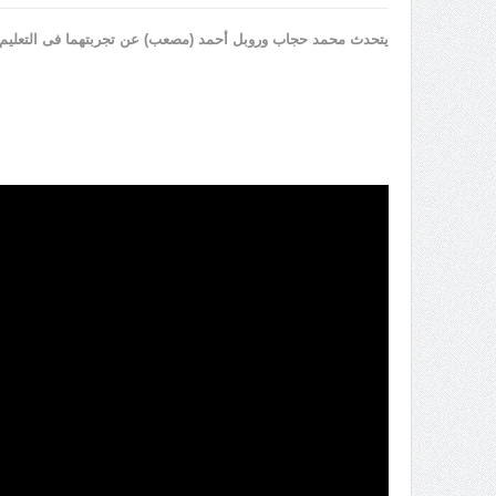
يتحدث محمد حجاب وروبل أحمد (مصعب) عن تجربتهما فى التعليم عن