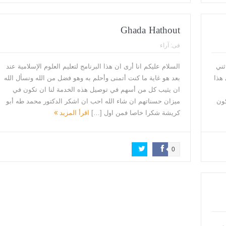
Ghada Hathout
فى:
آراء
ثني
السلام عليكم انا أرى ان هذا البرنامج لتعليم العلوم الإسلامية عند
 هذا
بعد هو غاية ما كنت أتمنى وأحلم به وهو فضل من الله ونسأل الله
ان يثيب كل من أسهم في توصيل هذه الخدمة لنا ان تكون في
كون
ميزان حسناتهم ان شاء الله احب ان اشكر الدكتور محمد طه أبو
كريشة شكرا خاصا فمن اول […]
اقرأ المزيد
0
ف