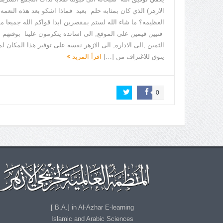
الازهر) الذي كان بمثابه حلم بعيد فماذا اشكو بعد هذه النعمه
العظيمه؟ ما شاء الله لستم بمقصرين ابدا قواكم الله جميعا م
فنيين قيمين على الموقع, الى اساتذه يتكرمون علينا بوقتهم
الثمين ,الى الاداره, الى الازهر نفسه على توفير هذا المكان ل
يتوق للاغتراف من […]
اقرأ المزيد
0
B.A.] in Al-Azhar E-learning ]
Islamic and Arabic Sciences