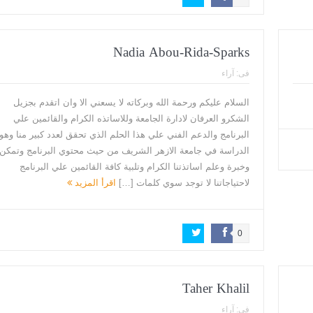
Nadia Abou-Rida-Sparks
فى:
آراء
السلام عليكم ورحمة الله وبركاته لا يسعني الا وان اتقدم بجزيل
الشكرو العرفان لادارة الجامعة وللاساتذه الكرام والقائمين علي
البرنامج والدعم الفني علي هذا الحلم الذي تحقق لعدد كبير منا وهو
الدراسة في جامعة الازهر الشريف من حيث محتوي البرنامج وتمكن
وخبرة وعلم اساتذتنا الكرام وتلبية كافة القائمين علي البرنامج
لاحتياجاتنا لا توجد سوي كلمات […]
اقرأ المزيد
0
Taher Khalil
فى:
آراء