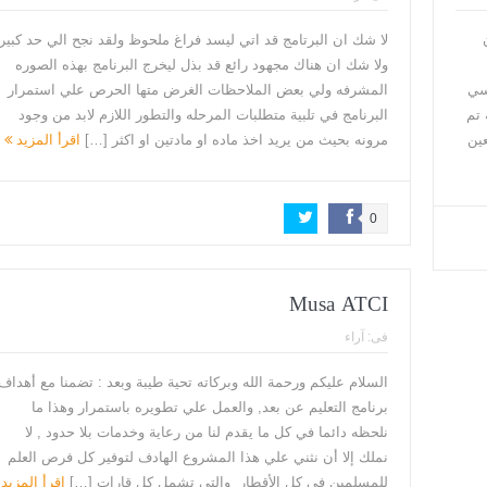
لا شك ان البرتامج قد اتي ليسد فراغ ملحوظ ولقد نجح الي حد كبير
ولا شك ان هناك مجهود رائع قد بذل ليخرج البرنامج بهذه الصوره
سي
المشرفه ولي بعض الملاحظات الغرض متها الحرص علي استمرار
 تم
البرنامج في تلبية متطلبات المرحله والتطور اللازم لابد من وجود
عين
مرونه بحيث من يريد اخذ ماده او مادتين او اكثر […]
اقرأ المزيد
0
Musa ATCI
فى:
آراء
السلام عليكم ورحمة الله وبركاته تحية طيبة وبعد : تضمنا مع أهداف
برنامج التعليم عن بعد, والعمل علي تطويره باستمرار وهذا ما
نلحظه دائما في كل ما يقدم لنا من رعاية وخدمات بلا حدود , لا
نملك إلا أن نثني علي هذا المشروع الهادف لتوفير كل فرص العلم
للمسلمين في كل الأقطار والتي تشمل كل قارات […]
اقرأ المزيد