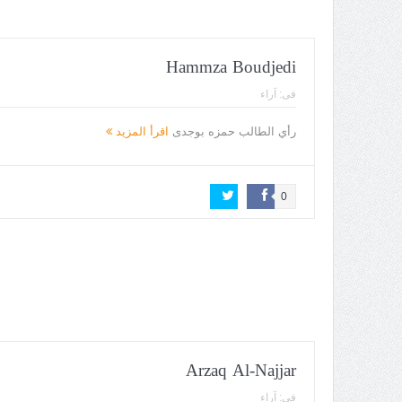
Hammza Boudjedi
فى:
آراء
رأي الطالب حمزه بوجدى
اقرأ المزيد
0
Arzaq Al-Najjar
فى:
آراء