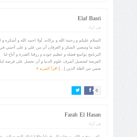
Elaf Basri
فى:
آراء
السلام عليكم و رحمة الله و بركاته, أولا احمد الله و أشكره و ا
عليه ما وسعني الشكر و العرفان أن من علي و على أحبتي في
البرنامج بواسع فضله و عظيم جوده و رزقنا القدرة و أتاح لنا
الفرصة لتحصيل أشرف علوم الدنيا و أن نحصل على فرصة لن
ضمن من القلة الذين […]
اقرأ المزيد
0
Farah El Hasan
فى:
آراء
يكفي توفيق الله سبحانه الى قبولنا طلابا لذاك التجمع الشري