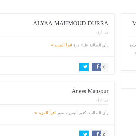
ALYAA MAHMOUD DURRA
فى:
آراء
ليم
رأي الطالبة علياء درة
اقرأ المزيد
0
Anees Mansour
فى:
آراء
رأى الطالب دكتور أنيس منصور
اقرأ المزيد
0