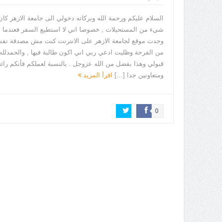
السلام عليكم ورحمة الله وبركاته دخولي الى جامعة الازهر كان
شيء من المستحيلات , خصوصا اني لا استطيع السفر فعندما
وجدت موقع لجامعة الازهر على الانترنت كنت مش مصدقة نف
من الفرحة وظليت ادعي ربي اني اكون طالبة فيها , والحمدلله
قبولي وهذا بفضل من الله عزوجل . بالنسبة لعملكم فأنكم رائ
ومتعاونين جدا […]
اقرأ المزيد
0