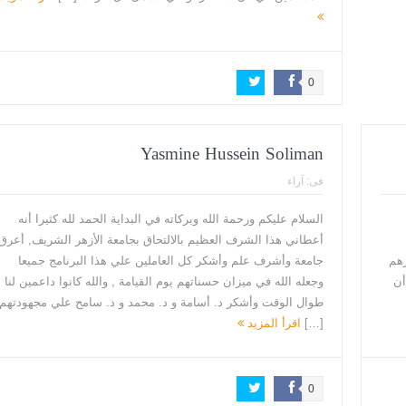
0
Yasmine Hussein Soliman
فى:
آراء
السلام عليكم ورحمة الله وبركاته في البداية الحمد لله كثيرا أنه
أعطاني هذا الشرف العظيم بالالتحاق بجامعة الأزهر الشريف, أعرق
رهم
جامعة وأشرف علم وأشكر كل العاملين علي هذا البرنامج جميعا
أن
وجعله الله في ميزان حسناتهم يوم القيامة , والله كانوا داعمين لنا
طوال الوقت وأشكر د. أسامة و د. محمد و د. سامح علي مجهودتهم
[…]
اقرأ المزيد
0