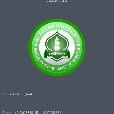
الأزهرية للوافدين
اتصل بنا Contact Us
Phone:
+2(02)23868115
-
+2(02)23868114