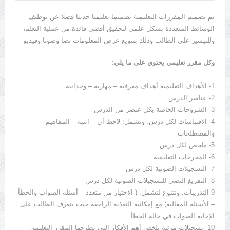
تم تصميم المقررات التعليمية تصميما تعليميا حديثا فضلا عن توظيف
الوسائط المتعددة بشكل علمي لتحقيق أقصى فائدة من عملية التعلم،
وللتيسير على الطالب وذلك بتنويع عرض المعلومات نصا وصوتا وفيديو
وكل مقرر تعليمي يحتوي على ما يلي:
1- الأهداف التعليمية أهداف معرفية – مهارية – وجدانية
2- عناصر الدرس
3- الشروحات الخاصة بكل عنصر من الدرس
4- الاقتباسات لكل درس، وتشمل: لاحظ أن – انتبه – المفاهيم
والمصطلحات
5- ملخص لكل درس
6- المخرجات التعليمية
7- التسجيلات الصوتية لكل درس
8- التفريغ النصي للتسجيلات الصوتية لكل درس
9-التدريبات: وتتنوع لتشمل: ( الاختيار من متعدد – أسئلة الصواب والخطأ
– الأسئلة المقالية) مع إمكانية التغذية الراجعة حيث يتعرف الطالب على
الإجابة الصواب في حالة الخطأ
10- تسجيلات مرئية تلخص أهم الأفكار التي يطرحها المقرر التعليمي