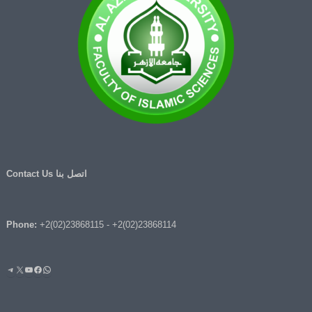
اتصل بنا Contact Us
Phone:
+2(02)23868115
-
+2(02)23868114
واتساب
فيسبوك
يوتيوب
إكس
تيليج