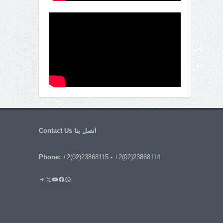
اتصل بنا Contact Us
Phone:
+2(02)23868115
-
+2(02)23868114
واتساب
فيسبوك
يوتيوب
إكس
تيليجرام