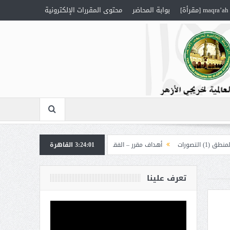
maqra’ah [مقرأة]
بوابة المحاضر
محتوى المقررات الإلكترونية
ات
أهداف مقرر – الفقه 1
3:24:02
القاهرة
أهداف مقرر – العقيدة “إلهيات”
تعرف علينا