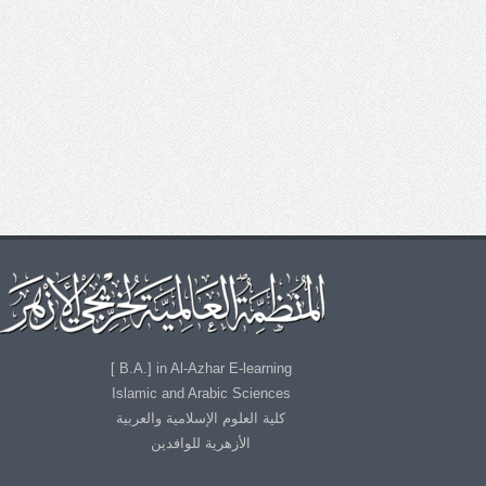
B.A.] in Al-Azhar E-learning ]
Islamic and Arabic Sciences
كلية العلوم الإسلامية والعربية
الأزهرية للوافدين