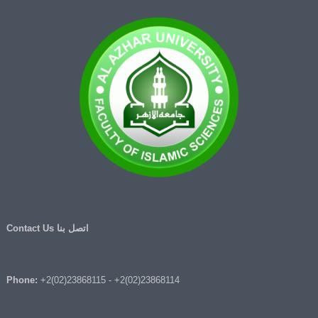
اتصل بنا Contact Us
Phone:
+2(02)23868115
-
+2(02)23868114