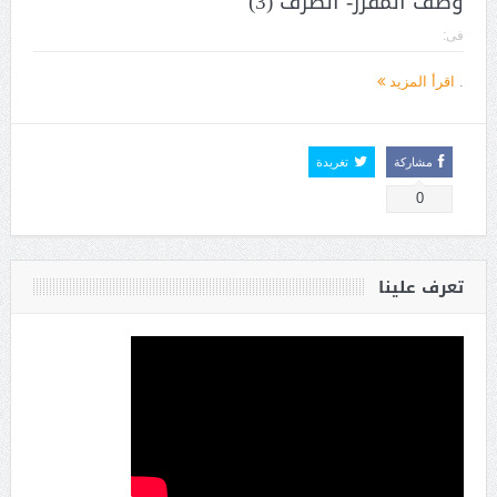
وصف المقرر- الصرف (3)
فى:
.
اقرأ المزيد
مشاركة
تغريدة
0
تعرف علينا