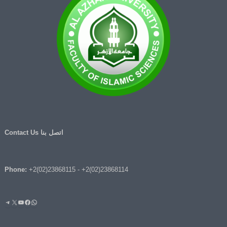
اتصل بنا Contact Us
Phone:
+2(02)23868115
-
+2(02)23868114
واتساب
فيسبوك
يوتيوب
إكس
تيليج