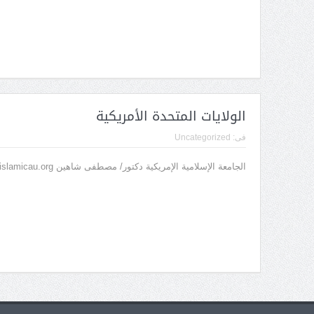
الولايات المتحدة الأمريكية
فى:
Uncategorized
الجامعة الإسلامية الإمريكية دكتور/ مصطفى شاهين mshahin@islamicau.org هاتف: 001248707026