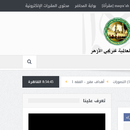
maqra’ah [مقرأة]
بوابة المحاضر
محتوى المقررات الإلكترونية
أهداف مقرر – الفقه 1
8:54:46
القاهرة
أهداف مقرر – العقيدة “إلهيات”
تعرف علينا
كة