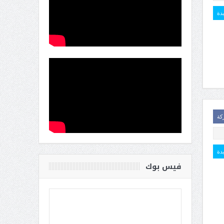
يدة
كة
يدة
فيس بوك