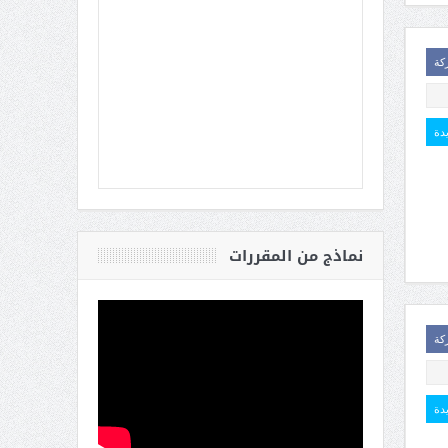
كة
يدة
نماذج من المقررات
كة
يدة