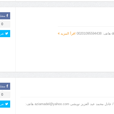
مشار
0
اقرأ المزيد
تغر
مشار
0
مؤسسة الحصن للدراسات و الإستشارات التربوية- أبو ظبى دكتور / عادل محمد عبد العزيز نويشى aziamadel@yahoo.com هاتف:
تغر