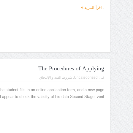
.
اقرأ المزيد
The Procedures of Applying
فى:
Uncategorized
,
شروط القيد و الإلتحاق
he student fills in an online application form, and a new page
ll appear to check the validity of his data Second Stage: verif...