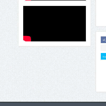
كة
يدة