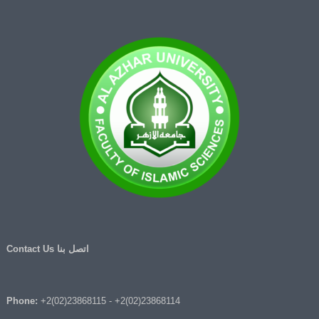
اتصل بنا Contact Us
Phone:
+2(02)23868115
-
+2(02)23868114