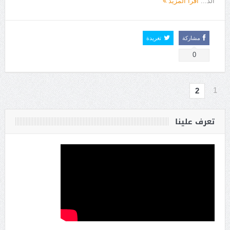
الد...
اقرأ المزيد
مشاركة
تغريدة
0
1
2
تعرف علينا