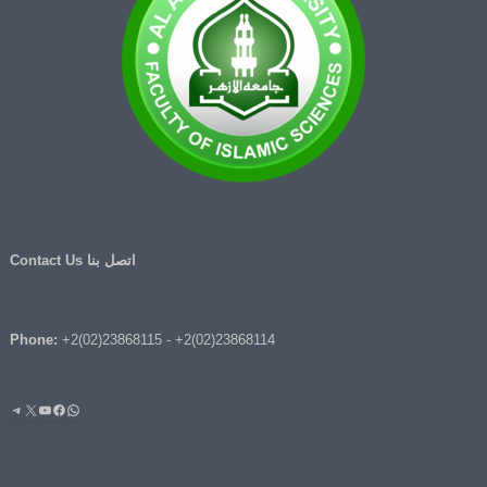
اتصل بنا Contact Us
Phone:
+2(02)23868115
-
+2(02)23868114
واتساب
فيسبوك
يوتيوب
إكس
تيليج