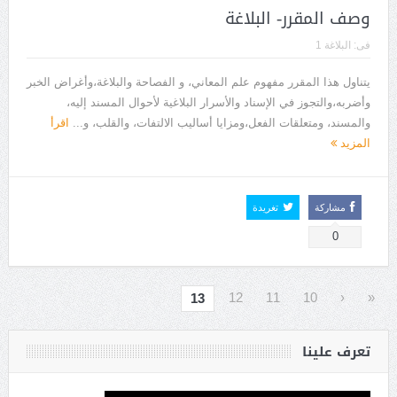
وصف المقرر- البلاغة
فى:
البلاغة 1
يتناول هذا المقرر مفهوم علم المعاني، و الفصاحة والبلاغة،وأغراض الخبر
وأضربه،والتجوز في الإسناد والأسرار البلاغية لأحوال المسند إليه،
والمسند، ومتعلقات الفعل،ومزايا أساليب الالتفات، والقلب، و...
اقرأ
المزيد
مشاركة
تغريدة
0
12
11
10
‹
«
13
تعرف علينا