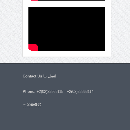
اتصل بنا Contact Us
Phone:
+2(02)23868115
-
+2(02)23868114
واتساب
فيسبوك
يوتيوب
إكس
تيليجرام