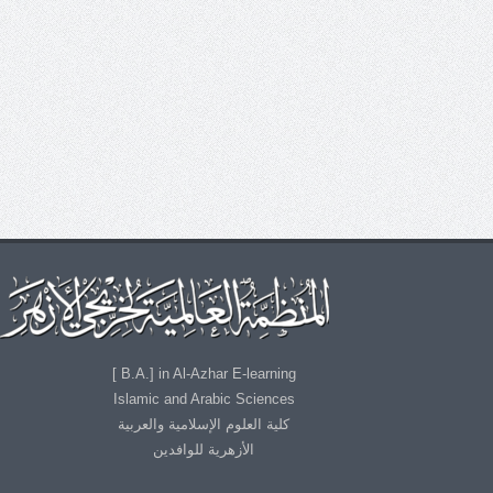
B.A.] in Al-Azhar E-learning ]
Islamic and Arabic Sciences
كلية العلوم الإسلامية والعربية
الأزهرية للوافدين