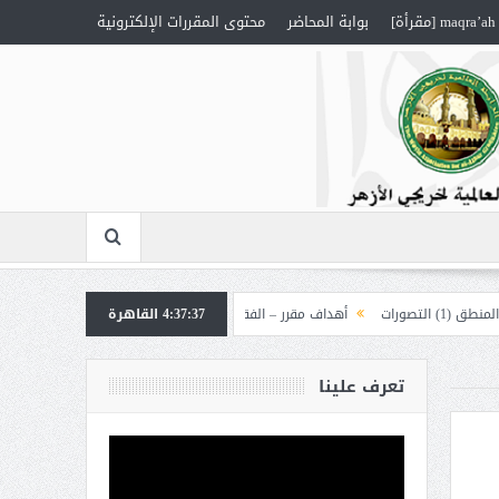
maqra’ah [مقرأة]
بوابة المحاضر
محتوى المقررات الإلكترونية
رات
أهداف مقرر – الفقه 1
4:37:38
القاهرة
أهداف مقرر – العقيدة “إلهيات”
تعرف علينا