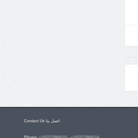
اتصل بنا Contact Us
Phone:
+2(02)23868115
-
+2(02)23868114