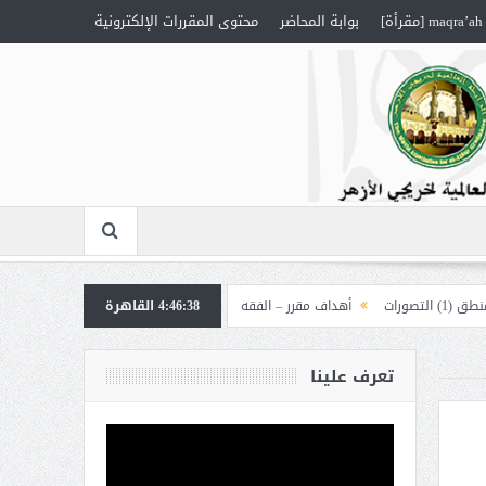
maqra’ah [مقرأة]
بوابة المحاضر
محتوى المقررات الإلكترونية
أهداف مقرر – الفقه 1
4:46:38
القاهرة
أهداف مقرر – العقيدة “إلهيات”
تعرف علينا