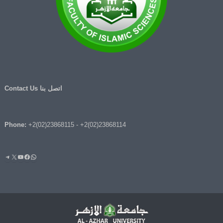
اتصل بنا Contact Us
Phone:
+2(02)23868115
-
+2(02)23868114
واتساب
فيسبوك
يوتيوب
إكس
تيليج