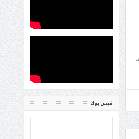
ف
فيس بوك