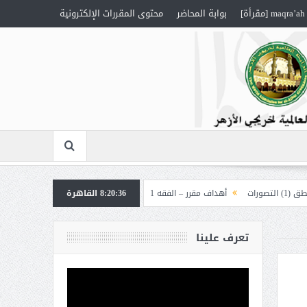
maqra’ah [مقرأة]
بوابة المحاضر
محتوى المقررات الإلكترونية
أهداف مقرر – الفقه 1
8:20:37
القاهرة
أهداف مقرر – العقيدة “إلهيات”
تعرف علينا