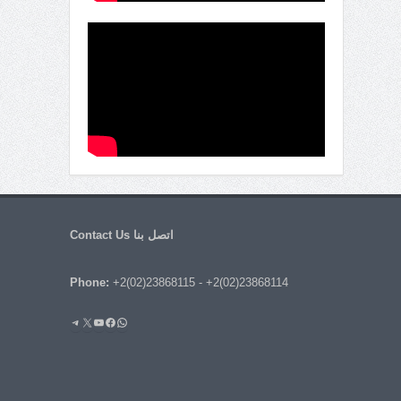
اتصل بنا Contact Us
Phone:
+2(02)23868115
-
+2(02)23868114
واتساب
فيسبوك
يوتيوب
إكس
تيليجرام