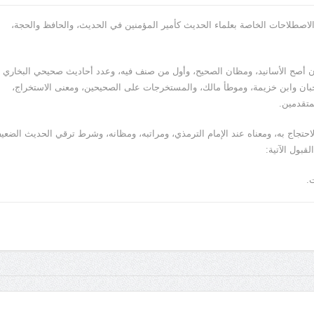
 والاصطلاحات الخاصة بعلماء الحديث كأمير المؤمنين في الحديث، والحافظ والحجة،
يان أصح الأسانيد، ومظان الصحيح، وأول من صنف فيه، وعدد أحاديث صحيحي البخاري
ان وابن خزيمة، وموطأ مالك، والمستخرجات على الصحيحين، ومعنى الاستخراج،
متقدمين.
لاحتجاج به، ومعناه عند الإمام الترمذي، ومراتبه، ومظانه، وشرط ترقي الحديث الضعي
قبول الآتية:
ت.