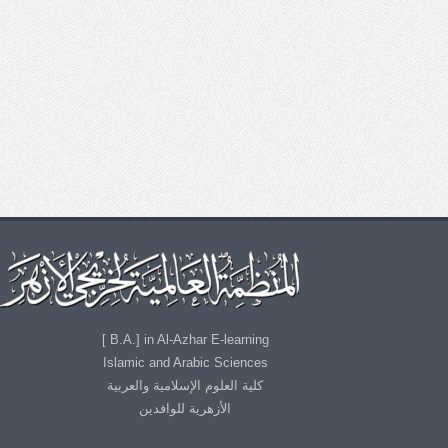
B.A.] in Al-Azhar E-learning ]
Islamic and Arabic Sciences
كلية العلوم الإسلامية والعربية
الأزهرية للوافدين