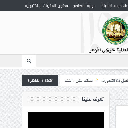
maqra’ah [مقرأة]
بوابة المحاضر
محتوى المقررات الإلكترونية
أهداف مقرر – الفقه 1
8:32:29
القاهرة
أهداف مقرر – العقيدة “إلهيات”
تعرف علينا