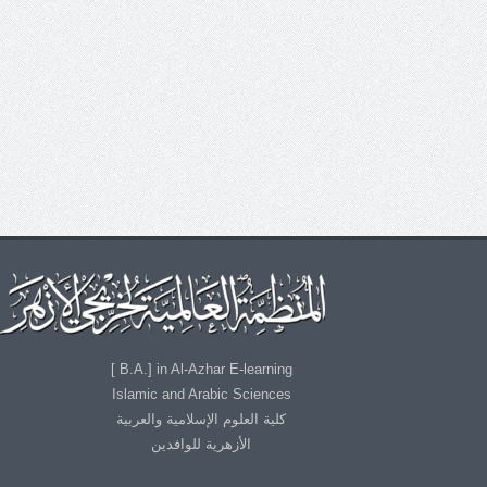
B.A.] in Al-Azhar E-learning ]
Islamic and Arabic Sciences
كلية العلوم الإسلامية والعربية
الأزهرية للوافدين