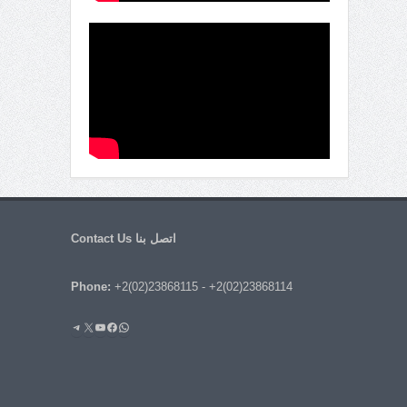
اتصل بنا Contact Us
Phone:
+2(02)23868115
-
+2(02)23868114
واتساب
فيسبوك
يوتيوب
إكس
تيليجرام