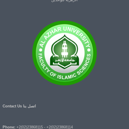
اتصل بنا Contact Us
Phone:
+2(02)23868115
-
+2(02)23868114