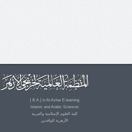
B.A.] in Al-Azhar E-learning ]
Islamic and Arabic Sciences
كلية العلوم الإسلامية والعربية
الأزهرية للوافدين