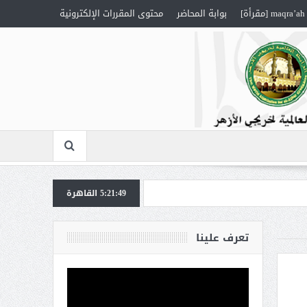
maqra’ah [مقرأة]
بوابة المحاضر
محتوى المقررات الإلكترونية
5:21:50
القاهرة
تعرف علينا