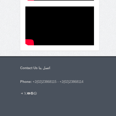
اتصل بنا Contact Us
Phone:
+2(02)23868115
-
+2(02)23868114
واتساب
فيسبوك
يوتيوب
إكس
تيليجرام