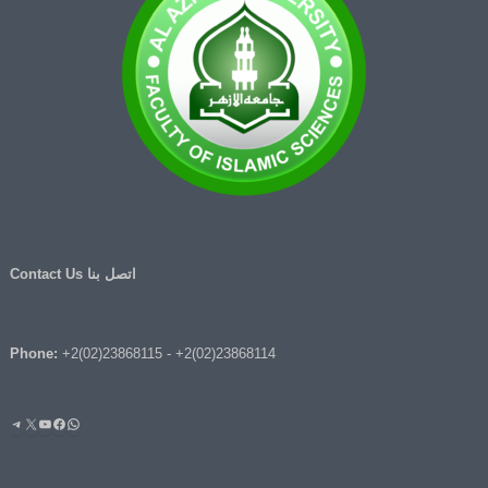
اتصل بنا Contact Us
Phone:
+2(02)23868115
-
+2(02)23868114
واتساب
فيسبوك
يوتيوب
إكس
تيليج