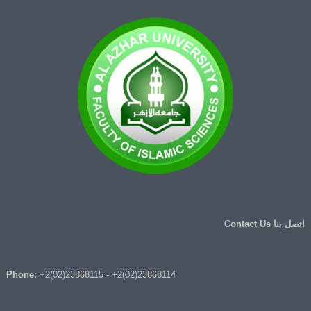
اتصل بنا Contact Us
Phone:
+2(02)23868115
-
+2(02)23868114