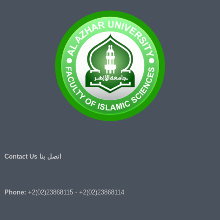
اتصل بنا Contact Us
Phone:
+2(02)23868115
-
+2(02)23868114