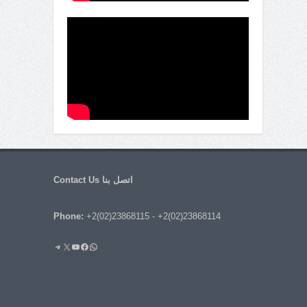
اتصل بنا Contact Us
Phone:
+2(02)23868115
-
+2(02)23868114
واتساب
فيسبوك
يوتيوب
إكس
تيليجرام