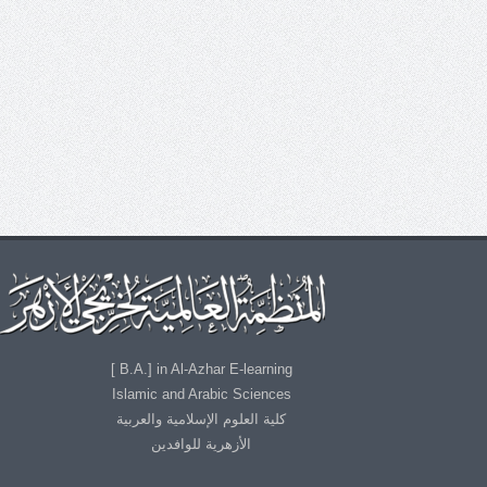
B.A.] in Al-Azhar E-learning ]
Islamic and Arabic Sciences
كلية العلوم الإسلامية والعربية
الأزهرية للوافدين