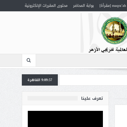
maqra’ah [مقرأة]
بوابة المحاضر
محتوى المقررات الإلكترونية
9:09:57
القاهرة
تعرف علينا