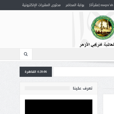
maqra’ah [مقرأة]
بوابة المحاضر
محتوى المقررات الإلكترونية
4:20:06
القاهرة
تعرف علينا