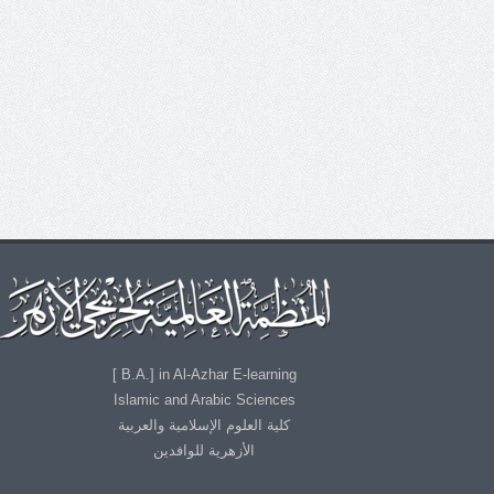
B.A.] in Al-Azhar E-learning ]
Islamic and Arabic Sciences
كلية العلوم الإسلامية والعربية
الأزهرية للوافدين