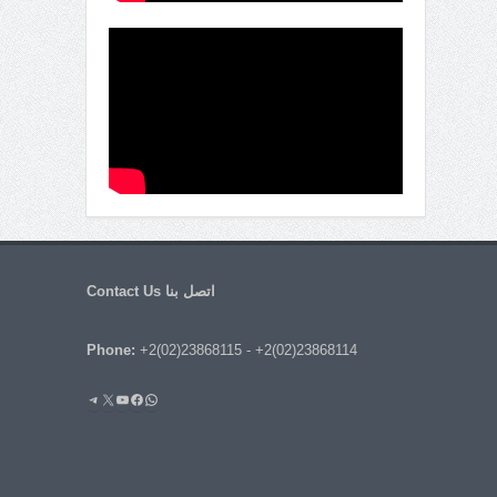
اتصل بنا Contact Us
Phone:
+2(02)23868115
-
+2(02)23868114
واتساب
فيسبوك
يوتيوب
إكس
تيليجرام