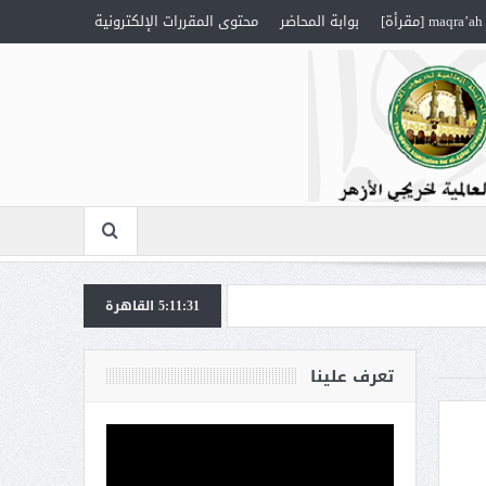
maqra’ah [مقرأة]
بوابة المحاضر
محتوى المقررات الإلكترونية
5:11:32
القاهرة
تعرف علينا