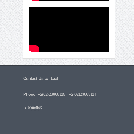
اتصل بنا Contact Us
Phone:
+2(02)23868115
-
+2(02)23868114
واتساب
فيسبوك
يوتيوب
إكس
تيليجرام