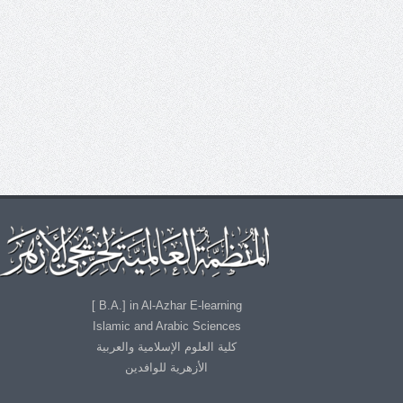
B.A.] in Al-Azhar E-learning ]
Islamic and Arabic Sciences
كلية العلوم الإسلامية والعربية
الأزهرية للوافدين