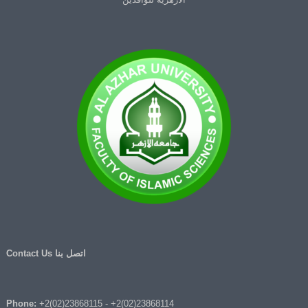
اتصل بنا Contact Us
Phone:
+2(02)23868115
-
+2(02)23868114