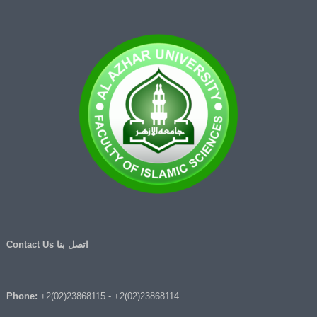
اتصل بنا Contact Us
Phone:
+2(02)23868115
-
+2(02)23868114