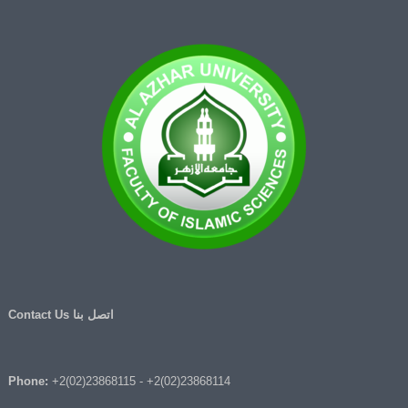
اتصل بنا Contact Us
Phone:
+2(02)23868115
-
+2(02)23868114