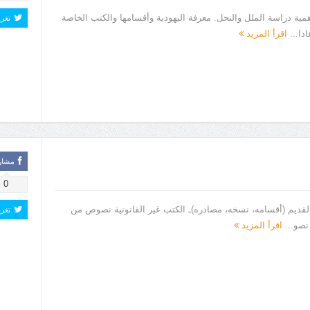
همية دراسة الملل والنحل. معرفة اليهودية وأقسامها والكتب الخاصة
تغر
ادا...
اقرأ المزيد
مشار
0
هد القديم (أقسامه، نسخه، مصادره)ـ الكتب غير القانونية نصوص من
تغر
 نصو...
اقرأ المزيد