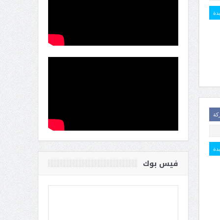
يدة
كة
يدة
فيس بوك