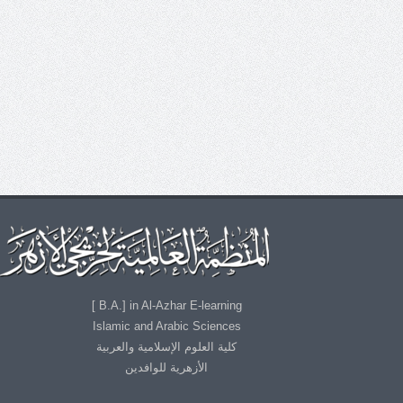
B.A.] in Al-Azhar E-learning ]
Islamic and Arabic Sciences
كلية العلوم الإسلامية والعربية
الأزهرية للوافدين