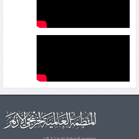
B.A.] in Al-Azhar E-learning ]