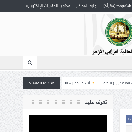
maqra’ah [مقرأة]
بوابة المحاضر
محتوى المقررات الإلكترونية
صورات
أهداف مقرر – الفقه 1
8:18:47
القاهرة
أهداف مقرر – العقيدة “إلهيات”
تعرف علينا
كة