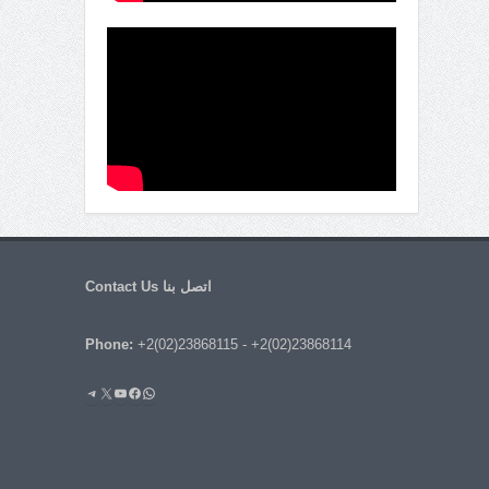
اتصل بنا Contact Us
Phone:
+2(02)23868115
-
+2(02)23868114
واتساب
فيسبوك
يوتيوب
إكس
تيليجرام