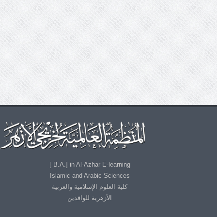
B.A.] in Al-Azhar E-learning ]
Islamic and Arabic Sciences
كلية العلوم الإسلامية والعربية
الأزهرية للوافدين