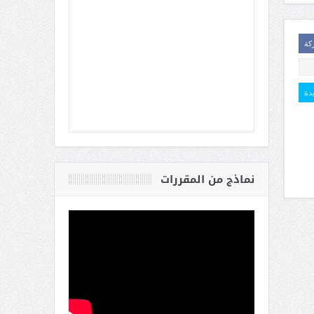
كة
يدة
نماذج من المقررات