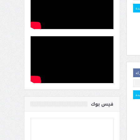
يدة
كة
يدة
فيس بوك