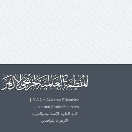
B.A.] in Al-Azhar E-learning ]
Islamic and Arabic Sciences
كلية العلوم الإسلامية والعربية
الأزهرية للوافدين