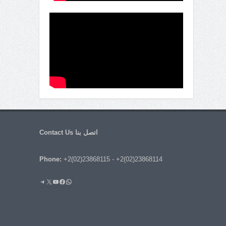
اتصل بنا Contact Us
Phone:
+2(02)23868115
-
+2(02)23868114
واتساب
فيسبوك
يوتيوب
إكس
تيليجرام