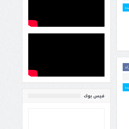
يدة
كة
يدة
فيس بوك