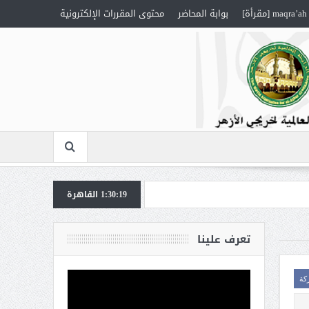
maqra’ah [مقرأة]
بوابة المحاضر
محتوى المقررات الإلكترونية
1:30:19
القاهرة
تعرف علينا
كة