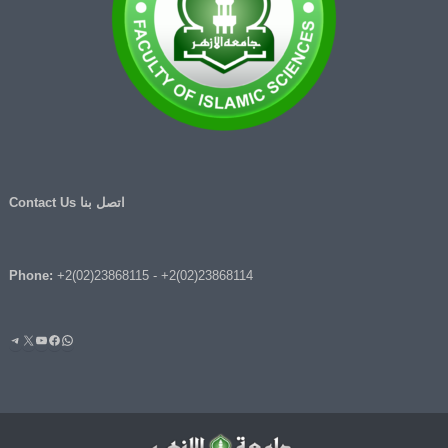
اتصل بنا Contact Us
Phone:
+2(02)23868115
-
+2(02)23868114
واتساب
فيسبوك
يوتيوب
إكس
تيليج