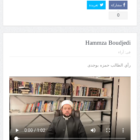
مشاركة
تغريدة
0
Hammza Boudjedi
فى:
آراء
رأي الطالب حمزه بوجدى