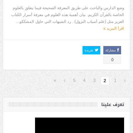
وضع الدارس والباحث على طريق المعرفة الصحيحة فيما يتعلق بالعلوم
الخاصة بالقرآن الكريم. بيان أهمية هذه العلوم في معرفة أسرار الكتاب
العزيز مثل (علم أسباب النزول) . رد الشبهات التي حاول المشككو...
اقرأ المزيد
مشاركة
تغريدة
0
»
›
5
4
3
1
‹
2
تعرف علينا