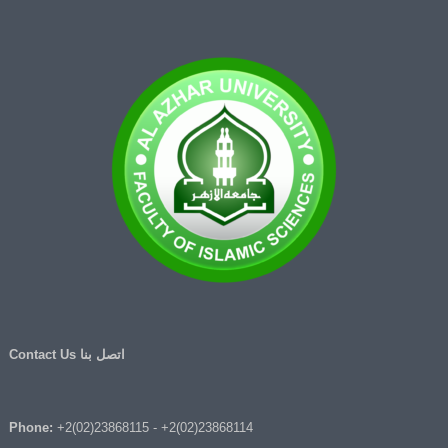
اتصل بنا Contact Us
Phone:
+2(02)23868115
-
+2(02)23868114